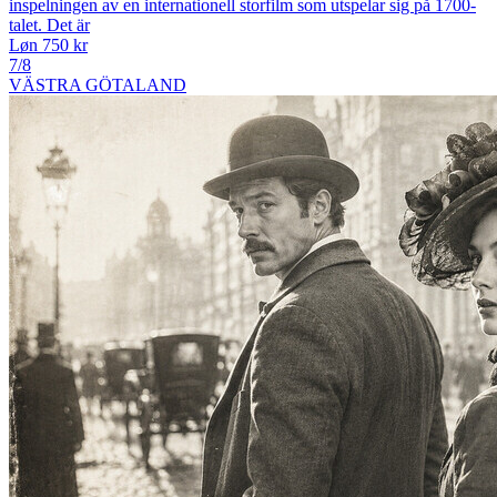
inspelningen av en internationell storfilm som utspelar sig på 1700-
talet. Det är
Løn 750 kr
7/8
VÄSTRA GÖTALAND