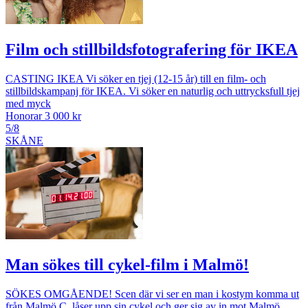
Film och stillbildsfotografering för IKEA
CASTING IKEA Vi söker en tjej (12-15 år) till en film- och
stillbildskampanj för IKEA. Vi söker en naturlig och uttrycksfull tjej
med myck
Honorar 3 000 kr
5/8
SKÅNE
Man sökes till cykel-film i Malmö!
SÖKES OMGÅENDE! Scen där vi ser en man i kostym komma ut
från Malmö C, låser upp sin cykel och ger sig av in mot Malmö