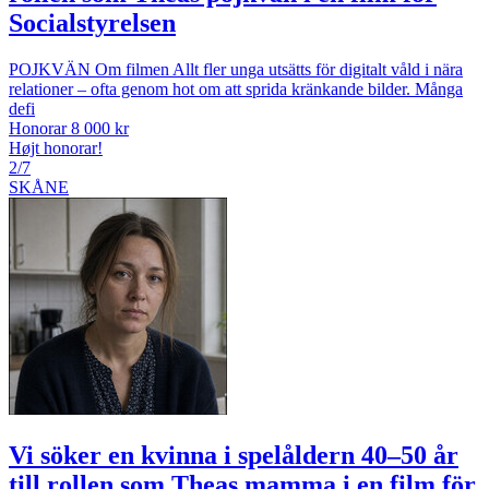
Socialstyrelsen
POJKVÄN Om filmen Allt fler unga utsätts för digitalt våld i nära
relationer – ofta genom hot om att sprida kränkande bilder. Många
defi
Honorar 8 000 kr
Højt honorar!
2/7
SKÅNE
Vi söker en kvinna i spelåldern 40–50 år
till rollen som Theas mamma i en film för