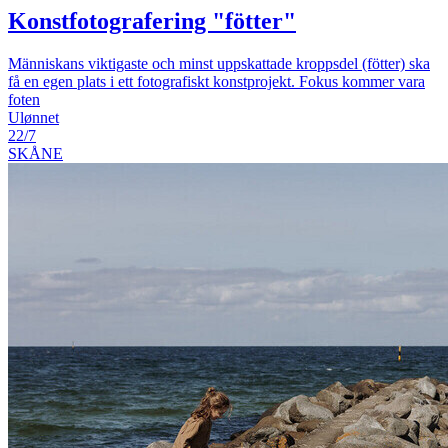
Konstfotografering "fötter"
Människans viktigaste och minst uppskattade kroppsdel (fötter) ska
få en egen plats i ett fotografiskt konstprojekt. Fokus kommer vara
foten
Ulønnet
22/7
SKÅNE