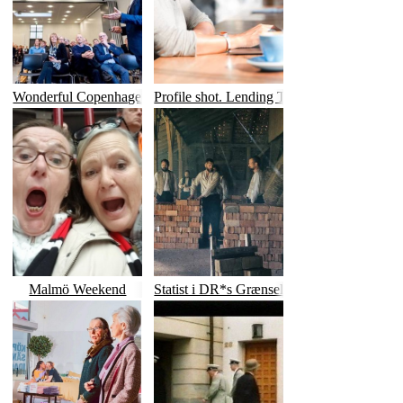
Wonderful Copenhagen
Profile shot. Lending Tree.
Malmö Weekend
Statist i DR*s Grænselandet