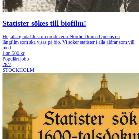
Statister sökes till biofilm!
Hej alla glada! Just nu producerar Nordic Drama Queens en
långfilm som ska visas på bio. Vi söker statister i alla åldrar som vill
med
Løn 500 kr
Populärt jobb
28/7
STOCKHOLM