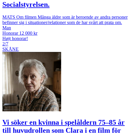
Socialstyrelsen.
MATS Om filmen Många äldre som är beroende av andra personer
befinner sig i situationer/relationer som de har svårt att prata om.
Man
Honorar 12 000 kr
Højt honorar!
2/7
SKÅNE
Vi söker en kvinna i spelåldern 75–85 år
till huvudrollen som Clara i en film för