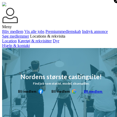
Meny
Bliv medlem
Vis alle jobs
Premiummedlemskab
Indryk annonce
Søg medlemmer
Locations & rekvisita
Location
Køretøj & rekvisitter
Dyr
Hjælp & kontakt
Nordens største castingsite!
Find job som statist, model, skuespiller.
Bli medlem
Bli medlem
Bli medlem