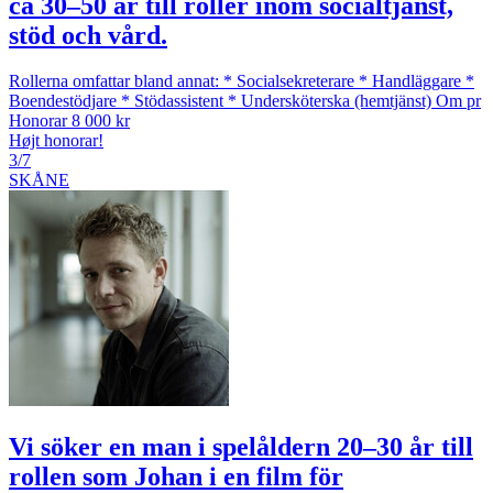
ca 30–50 år till roller inom socialtjänst,
stöd och vård.
Rollerna omfattar bland annat: * Socialsekreterare * Handläggare *
Boendestödjare * Stödassistent * Undersköterska (hemtjänst) Om pr
Honorar 8 000 kr
Højt honorar!
3/7
SKÅNE
Vi söker en man i spelåldern 20–30 år till
rollen som Johan i en film för