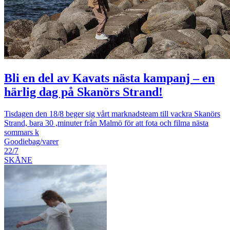
Bli en del av Kavats nästa kampanj – en
härlig dag på Skanörs Strand!
Tisdagen den 18/8 beger sig vårt marknadsteam till vackra Skanörs
Strand, bara 30 ,minuter från Malmö för att fota och filma nästa
sommars k
Goodiebag/varer
22/7
SKÅNE