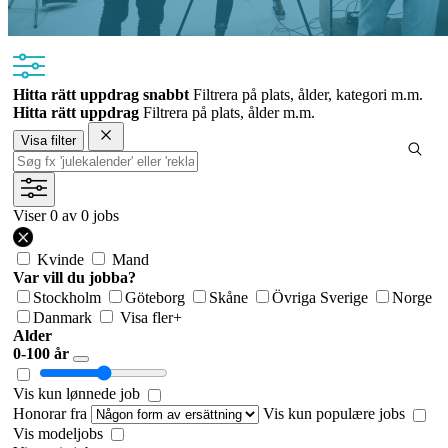
Hitta rätt uppdrag snabbt
Filtrera på plats, ålder, kategori m.m.
Hitta rätt uppdrag
Filtrera på plats, ålder m.m.
Visa filter
Viser
0
av 0 jobs
Kvinde
Mand
Var vill du jobba?
Stockholm
Göteborg
Skåne
Övriga Sverige
Norge
Danmark
Visa fler
+
Alder
0-100 år
Vis kun lønnede job
Honorar fra
Vis kun populære jobs
Vis modeljobs