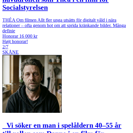
Socialstyrelsen
THÉA Om filmen Allt fler unga utsätts för digitalt våld i nära
relationer – ofta genom hot om att sprida kränkande bilder. Många
definie
Honorar 16 000 kr
Højt honorar!
2/7
SKÅNE
Vi söker en man i spelåldern 40–55 år