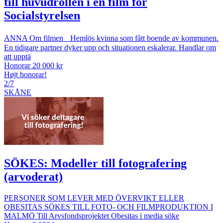
till huvudrollen i en film för
Socialstyrelsen
ANNA Om filmen Hemlös kvinna som fått boende av kommunen.
En tidigare partner dyker upp och situationen eskalerar. Handlar om
att upptä
Honorar 20 000 kr
Højt honorar!
2/7
SKÅNE
SÖKES: Modeller till fotografering
(arvoderat)
PERSONER SOM LEVER MED ÖVERVIKT ELLER
OBESITAS SÖKES TILL FOTO- OCH FILMPRODUKTION I
MALMÖ Till Arvsfondsprojektet Obesitas i media söke