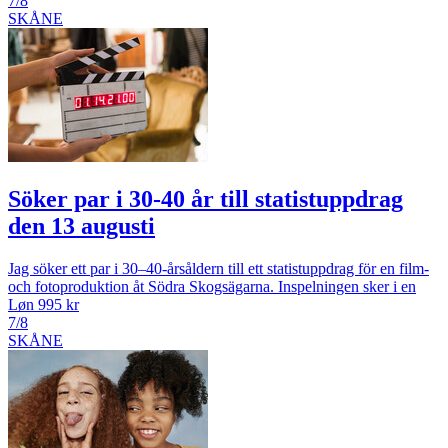
7/8
SKÅNE
Söker par i 30-40 år till statistuppdrag
den 13 augusti
Jag söker ett par i 30–40-årsåldern till ett statistuppdrag för en film-
och fotoproduktion åt Södra Skogsägarna. Inspelningen sker i en
Løn 995 kr
7/8
SKÅNE