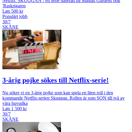
Netflix: SKUGGAN - en serie baserad på Mattias Gardells bok
'Raskrigaren
Løn 500 kr
Populärt jobb
30/7
SKÅNE
3-årig pojke sökes till Netflix-serie!
Nu söker vi en 3-årig pojke som kan spela en liten roll i den
kommande Netflix-serien Skuggan. Rollen är som SON till två av
våra huvudka
Løn 1 500 kr
30/7
SKÅNE