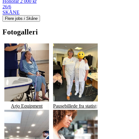
Honorar 2 000 kr
26/6
SKÅNE
Flere jobs
i Skåne
Fotogalleri
Arjo Equipment
Pausebillede fra statistrolle