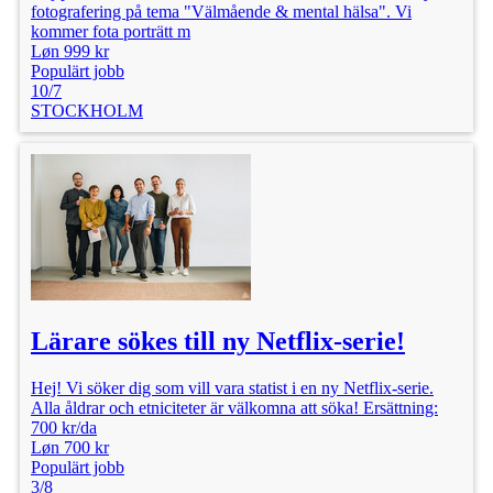
fotografering på tema "Välmående & mental hälsa". Vi
kommer fota porträtt m
Løn 999 kr
Populärt jobb
10/7
STOCKHOLM
Lärare sökes till ny Netflix-serie!
Hej! Vi söker dig som vill vara statist i en ny Netflix-serie.
Alla åldrar och etniciteter är välkomna att söka! Ersättning:
700 kr/da
Løn 700 kr
Populärt jobb
3/8