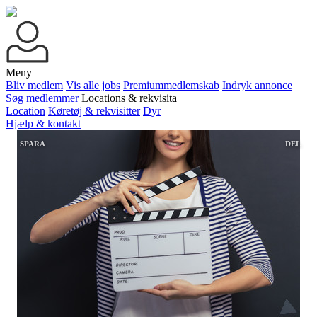
Meny
Bliv medlem
Vis alle jobs
Premiummedlemskab
Indryk annonce
Søg medlemmer
Locations & rekvisita
Location
Køretøj & rekvisitter
Dyr
Hjælp & kontakt
SPARA
DEL