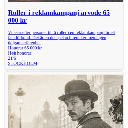
Roller i reklamkampanj arvode 65
000 kr
Vi letar efter personer till 6 roller i en reklamkampanj för ett
fackförbund. Det är en del spel och repliker men ingen
tidigare erfarenhet
Honorar 65 000 kr
Højt honorar!
21/6
STOCKHOLM