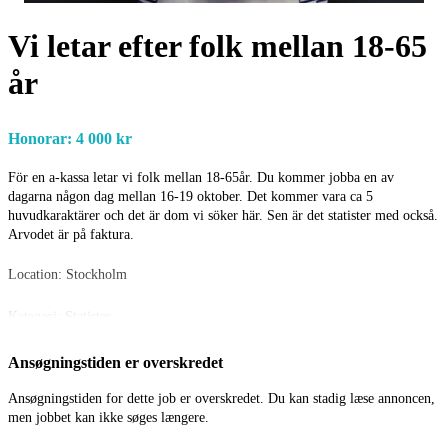
Vi letar efter folk mellan 18-65
år
Honorar: 4 000 kr
För en a-kassa letar vi folk mellan 18-65år. Du kommer jobba en av
dagarna någon dag mellan 16-19 oktober. Det kommer vara ca 5
huvudkaraktärer och det är dom vi söker här. Sen är det statister med också.
Arvodet är på faktura.
Location: Stockholm
Kategori: Statister
Alder: 18 - 65 år
Ansøgningstiden er overskredet
Ansøgningstiden for dette job er overskredet. Du kan stadig læse annoncen,
Publiceret: 21/9
men jobbet kan ikke søges længere.
Honorar: 4 000 kr