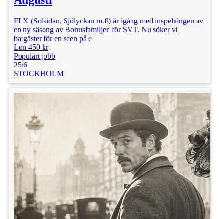
Augusti
FLX (Solsidan, Sjölyckan m.fl) är igång med inspelningen av
en ny säsong av Bonusfamiljen för SVT. Nu söker vi
bargäster för en scen på e
Løn 450 kr
Populärt jobb
25/6
STOCKHOLM