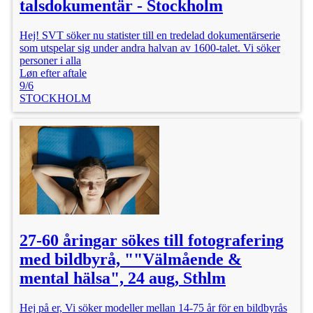
talsdokumentär - Stockholm
Hej! SVT söker nu statister till en tredelad dokumentärserie
som utspelar sig under andra halvan av 1600-talet. Vi söker
personer i alla
Løn efter aftale
9/6
STOCKHOLM
27-60 åringar sökes till fotografering
med bildbyrå, ""Välmående &
mental hälsa", 24 aug, Sthlm
Hej på er, Vi söker modeller mellan 14-75 år för en bildbyrås