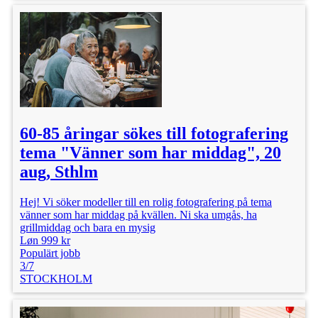
60-85 åringar sökes till fotografering
tema "Vänner som har middag", 20
aug, Sthlm
Hej! Vi söker modeller till en rolig fotografering på tema
vänner som har middag på kvällen. Ni ska umgås, ha
grillmiddag och bara en mysig
Løn 999 kr
Populärt jobb
3/7
STOCKHOLM