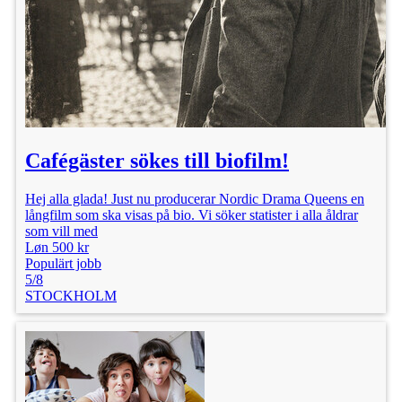
Cafégäster sökes till biofilm!
Hej alla glada! Just nu producerar Nordic Drama Queens en
långfilm som ska visas på bio. Vi söker statister i alla åldrar
som vill med
Løn 500 kr
Populärt jobb
5/8
STOCKHOLM