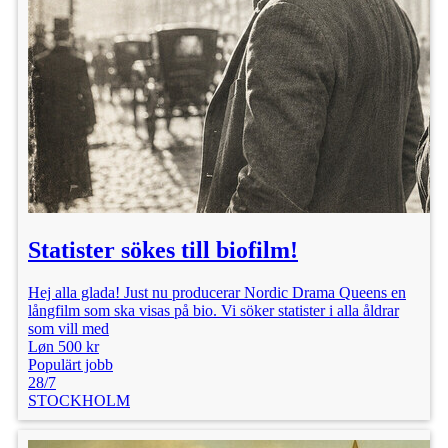
Statister sökes till biofilm!
Hej alla glada! Just nu producerar Nordic Drama Queens en
långfilm som ska visas på bio. Vi söker statister i alla åldrar
som vill med
Løn 500 kr
Populärt jobb
28/7
STOCKHOLM