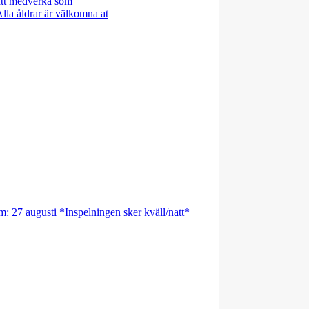
 att medverka som
la åldrar är välkomna at
m: 27 augusti *Inspelningen sker kväll/natt*