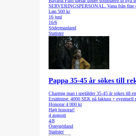
Bavaria Film spelar under sommaren in nya In
SERVERINGSPERSONAL. Vana från fine dining ä
Løn 500 kr
16 juni
16/6
Södermanland
Statister
Pappa 35-45 år sökes till r
Charmig man i spelålder 35-45 år sökes till e
Ersättning: 4000 SEK på faktura + eventuell 
Honorar 4 000 kr
Højt honorar!
4 augusti
4/8
Östergötland
Statister