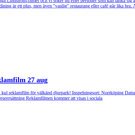
ga Lindström-filmer och vi söker nu efter personer som kan tänka sig
r ett plus, men även "vanlig" restaurang eller café går lika bra. Al
eklamfilm 27 aug
n kul reklamfilm för välkänd djurpark! Inspelningsort: Norrköping Datu
reseersättning Reklamfilmen kommer att visas i sociala