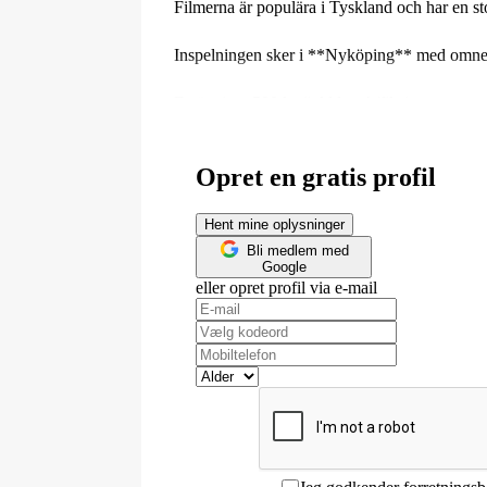
Filmerna är populära i Tyskland och har en st
Inspelningen sker i **Nyköping** med omnejd,
Ersättning: 500 kr (inkl lunch/fika)
Varmt välkommen med din ansökan!
Opret en gratis profil
Location: Nyköping
Kategori: Statister
Hent mine oplysninger
Alder: 18 - 70 år
Bli medlem med
Google
Publiceret: 10/6
eller opret profil via e-mail
Løn: 500 kr