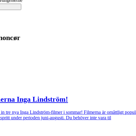
etingelserne
nnoncør
ilmerna Inga Lindström!
 in tre nya Inga Lindström-filmer i sommar! Filmerna är omåttligt popul
ritt under perioden juni-augusti. Du behöver inte vara til