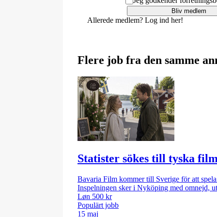
Jeg godkender
forretningsb
Bliv medlem
Allerede medlem?
Log ind her!
Flere job fra den samme a
Statister sökes till tyska f
Bavaria Film kommer till Sverige för att spela
Inspelningen sker i Nyköping med omnejd, utsp
Løn 500 kr
Populärt jobb
15 maj