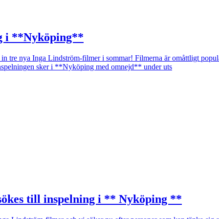
ing i **Nyköping**
a in tre nya Inga Lindström-filmer i sommar! Filmerna är omåttligt popul
! Inspelningen sker i **Nyköping med omnejd** under uts
ökes till inspelning i ** Nyköping **