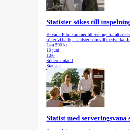
Statister sökes till inspeln
Bavaria Film kommer till Sverige för att spel
söker vi härliga statister som vill medverka
Løn 500 kr
10 juni
10/6
Södermanland
Statister
Statist med serveringsvana s