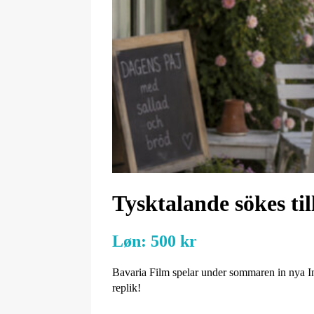
Tysktalande sökes t
Løn:
500 kr
Bavaria Film spelar under sommaren in nya In
replik!