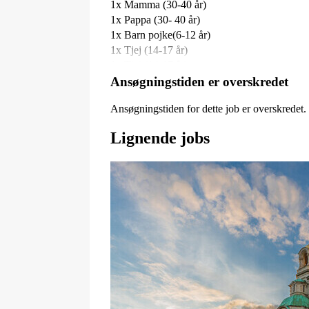
1x Mamma (30-40 år)
1x Pappa (30- 40 år)
1x Barn pojke(6-12 år)
1x Tjej (14-17 år)
1x Tjej (14-17 år)
1x Farmor (65-75 år)
Ansøgningstiden er overskredet
1x Barnbarn (5-10 år)
Ansøgningstiden for dette job er overskredet
1x Pappa (30-40 år)
1x Barn, Tjej (6-10 år)
Lignende jobs
Arvode är 3500kr på faktura eller som lön.
Location: Stockholm
Kategori: Statister
Alder: 5 - 75 år
Publiceret: 28/4
Løn: 3 500 kr