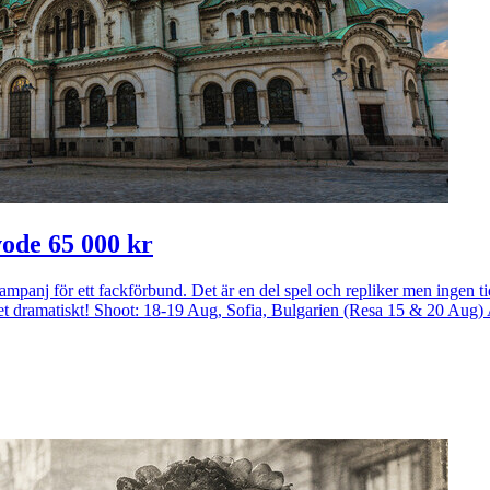
ode 65 000 kr
amkampanj för ett fackförbund. Det är en del spel och repliker men ingen t
dramatiskt! Shoot: 18-19 Aug, Sofia, Bulgarien (Resa 15 & 20 Aug)