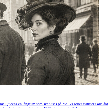
a Queens en långfilm som ska visas på bio. Vi söker statister i alla åld