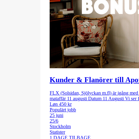
Kunder & Flanörer till Apo
FLX (Solsidan, Sjölyckan m.fl) är igång med 
mataffär 11 augusti Datum 11 Augusti Vi ser 
Løn 450 kr
Populärt jobb
25 juni
25/6
Stockholm
Statister
1 DAGE TILBAGE