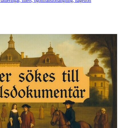
tatueringar, fillers, ögonfransförlängning, nagelförl