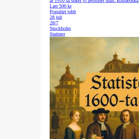
är 1910 så söker vi personer utan: kosmetiska 
Løn 500 kr
Populärt jobb
28 juli
28/7
Stockholm
Statister