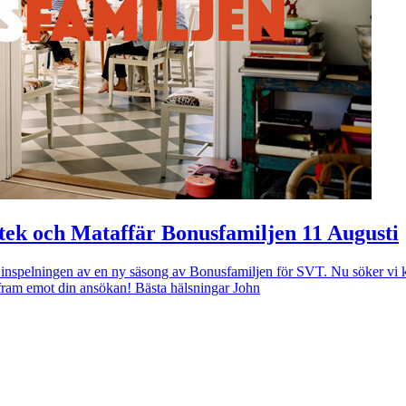
tek och Mataffär Bonusfamiljen 11 Augusti
inspelningen av en ny säsong av Bonusfamiljen för SVT. Nu söker vi k
fram emot din ansökan! Bästa hälsningar John