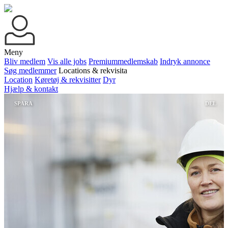
Meny
Bliv medlem
Vis alle jobs
Premiummedlemskab
Indryk annonce
Søg medlemmer
Locations & rekvisita
Location
Køretøj & rekvisitter
Dyr
Hjælp & kontakt
SPARA
DEL