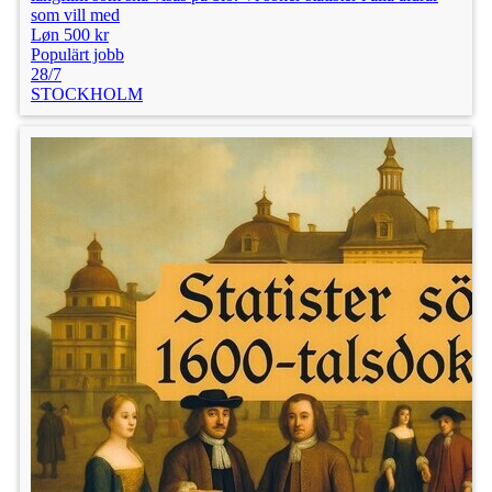
som vill med
Løn 500 kr
Populärt jobb
28/7
STOCKHOLM