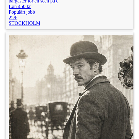
bargäster för en scen på e
Løn 450 kr
Populärt jobb
25/6
STOCKHOLM