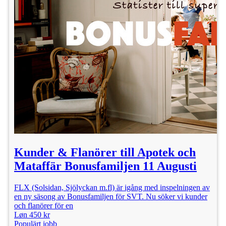
Kunder & Flanörer till Apotek och
Mataffär Bonusfamiljen 11 Augusti
FLX (Solsidan, Sjölyckan m.fl) är igång med inspelningen av
en ny säsong av Bonusfamiljen för SVT. Nu söker vi kunder
och flanörer för en
Løn 450 kr
Populärt jobb