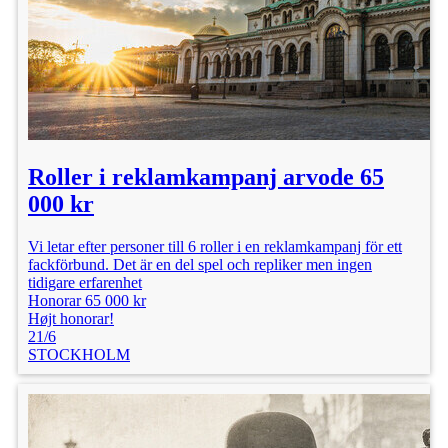
Location: Stockholm
Kategori: Statister
Alder: 17 - 40 år
Publiceret: 6/1
Roller i reklamkampanj arvode 65
Honorar: 6 000 kr
000 kr
Vi letar efter personer till 6 roller i en reklamkampanj för ett
fackförbund. Det är en del spel och repliker men ingen
tidigare erfarenhet
Honorar 65 000 kr
Højt honorar!
21/6
STOCKHOLM