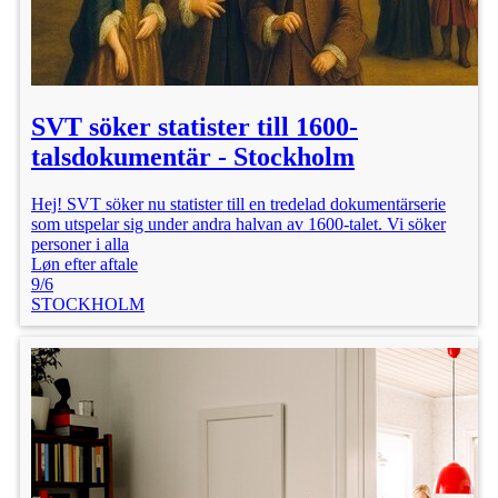
SVT söker statister till 1600-
talsdokumentär - Stockholm
Hej! SVT söker nu statister till en tredelad dokumentärserie
som utspelar sig under andra halvan av 1600-talet. Vi söker
personer i alla
Løn efter aftale
9/6
STOCKHOLM