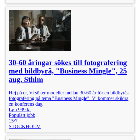
30-60 åringar sökes till fotografering
med bildbyrå, "Business Mingle", 25
aug, Sthlm
Hej på er, Vi söker modeller mellan 30-60 år för en bildbyrås
fotografering på tema "Business Mingle". Vi kommer skildra
en konferens dag
Løn 999 kr
Populärt jobb
15/7
STOCKHOLM