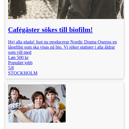
Cafégäster sökes till biofilm!
Hej alla glada! Just nu producerar Nordic Drama Queens en
långfilm som ska visas på bio. Vi söker statister i alla åldrar
som vill med
Løn 500 kr
Populärt jobb
5/8
STOCKHOLM