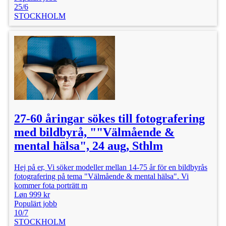
25/6
STOCKHOLM
27-60 åringar sökes till fotografering
med bildbyrå, ""Välmående &
mental hälsa", 24 aug, Sthlm
Hej på er, Vi söker modeller mellan 14-75 år för en bildbyrås
fotografering på tema "Välmående & mental hälsa". Vi
kommer fota porträtt m
Løn 999 kr
Populärt jobb
10/7
STOCKHOLM