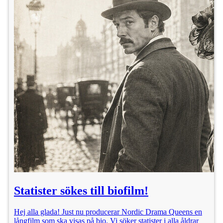
Statister sökes till biofilm!
Hej alla glada! Just nu producerar Nordic Drama Queens en
långfilm som ska visas på bio. Vi söker statister i alla åldrar